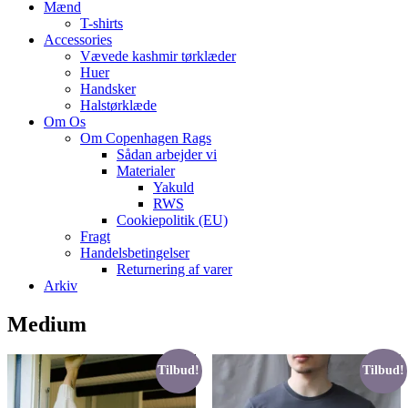
Mænd
T-shirts
Accessories
Vævede kashmir tørklæder
Huer
Handsker
Halstørklæde
Om Os
Om Copenhagen Rags
Sådan arbejder vi
Materialer
Yakuld
RWS
Cookiepolitik (EU)
Fragt
Handelsbetingelser
Returnering af varer
Arkiv
Medium
Tilbud!
Tilbud!