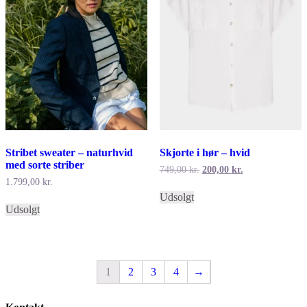
varesiden
Stribet sweater – naturhvid
Skjorte i hør – hvid
med sorte striber
Den
Den
749,00
kr.
200,00
kr.
oprindelige
aktuelle
1.799,00
kr.
Dette
pris
pris
Udsolgt
Dette
vare
var:
er:
Udsolgt
vare
har
749,00 kr..
200,00 kr..
har
flere
flere
varianter.
varianter.
Mulighederne
Mulighederne
kan
1
2
3
4
→
kan
vælges
vælges
på
på
varesiden