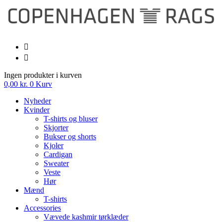
Videre
til
indhold
Ingen produkter i kurven
0,00
kr.
0
Kurv
Nyheder
Kvinder
T-shirts og bluser
Skjorter
Bukser og shorts
Kjoler
Cardigan
Sweater
Veste
Hør
Mænd
T-shirts
Accessories
Vævede kashmir tørklæder