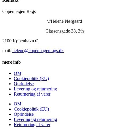
Kontakt
varesiden
Copenhagen Rags
v/Helene Nørgaard
Classensgade 38, 3th
2100 København Ø
mail:
helene@copenhagenrags.dk
mere info
OM
Cookiepolitik (EU)
Oprindelse
Levering og returnering
Returnering af varer
OM
Cookiepolitik (EU)
Oprindelse
Levering og returnering
Returnering af varer