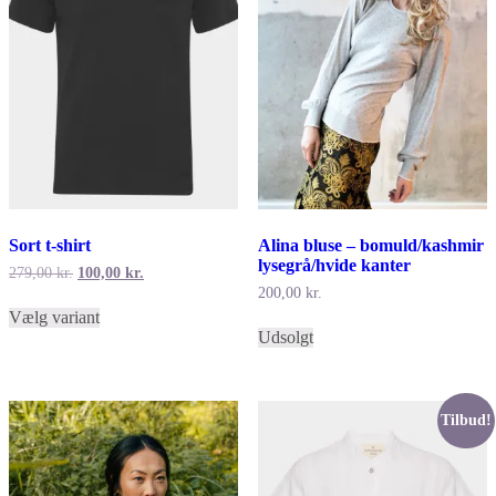
varesiden
varesiden
Sort t-shirt
Alina bluse – bomuld/kashmir
lysegrå/hvide kanter
Den
Den
279,00
kr.
100,00
kr.
oprindelige
aktuelle
200,00
kr.
Dette
pris
pris
Vælg variant
vare
Dette
var:
er:
Udsolgt
har
vare
279,00 kr..
100,00 kr..
flere
har
varianter.
flere
Mulighederne
varianter.
kan
Mulighederne
Tilbud!
vælges
kan
på
vælges
varesiden
på