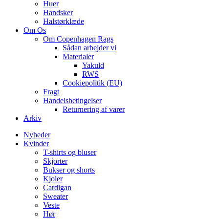
Huer
Handsker
Halstørklæde
Om Os
Om Copenhagen Rags
Sådan arbejder vi
Materialer
Yakuld
RWS
Cookiepolitik (EU)
Fragt
Handelsbetingelser
Returnering af varer
Arkiv
Nyheder
Kvinder
T-shirts og bluser
Skjorter
Bukser og shorts
Kjoler
Cardigan
Sweater
Veste
Hør