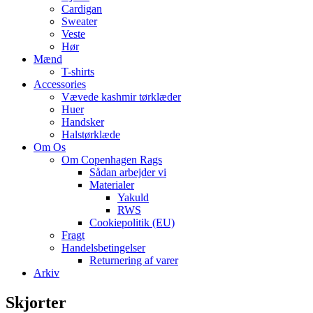
Cardigan
Sweater
Veste
Hør
Mænd
T-shirts
Accessories
Vævede kashmir tørklæder
Huer
Handsker
Halstørklæde
Om Os
Om Copenhagen Rags
Sådan arbejder vi
Materialer
Yakuld
RWS
Cookiepolitik (EU)
Fragt
Handelsbetingelser
Returnering af varer
Arkiv
Skjorter