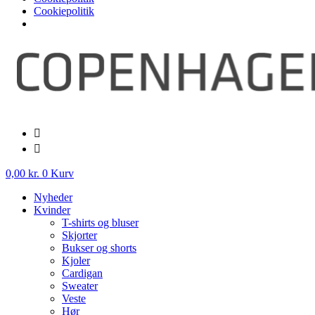
Cookiepolitik
Videre
til
indhold
0,00
kr.
0
Kurv
Nyheder
Kvinder
T-shirts og bluser
Skjorter
Bukser og shorts
Kjoler
Cardigan
Sweater
Veste
Hør