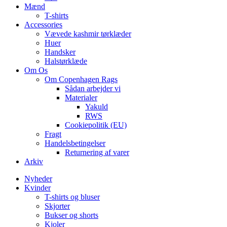
Mænd
T-shirts
Accessories
Vævede kashmir tørklæder
Huer
Handsker
Halstørklæde
Om Os
Om Copenhagen Rags
Sådan arbejder vi
Materialer
Yakuld
RWS
Cookiepolitik (EU)
Fragt
Handelsbetingelser
Returnering af varer
Arkiv
Nyheder
Kvinder
T-shirts og bluser
Skjorter
Bukser og shorts
Kjoler