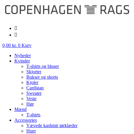
Videre
til
indhold
0,00
kr.
0
Kurv
Nyheder
Kvinder
T-shirts og bluser
Skjorter
Bukser og shorts
Kjoler
Cardigan
Sweater
Veste
Hør
Mænd
T-shirts
Accessories
Vævede kashmir tørklæder
Huer