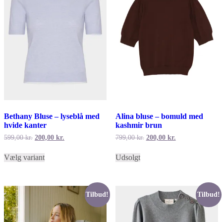
varesiden
Bethany Bluse – lyseblå med
Alina bluse – bomuld med
hvide kanter
kashmir brun
Den
Den
Den
Den
599,00
kr.
200,00
kr.
799,00
kr.
200,00
kr.
oprindelige
aktuelle
oprindelige
aktuelle
Dette
Dette
pris
pris
pris
pris
Vælg variant
Udsolgt
vare
vare
var:
er:
var:
er:
har
har
599,00 kr..
200,00 kr..
799,00 kr..
200,00 kr..
flere
flere
varianter.
varianter.
Mulighederne
Mulighederne
Tilbud!
Tilbud!
kan
kan
vælges
vælges
på
på