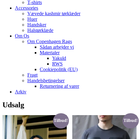
T-shirts
Accessories
Vævede kashmir tørklæder
Huer
Handsker
Halstørklæde
Om Os
Om Copenhagen Rags
Sådan arbejder vi
Materialer
Yakuld
RWS
Cookiepolitik (EU)
Fragt
Handelsbetingelser
Returnering af varer
Arkiv
Udsalg
Tilbud!
Tilbud!