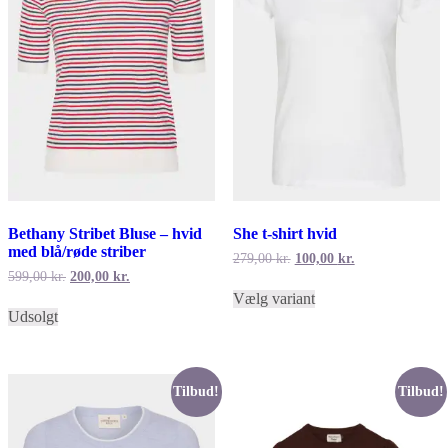
varesiden
Bethany Stribet Bluse – hvid
She t-shirt hvid
med blå/røde striber
Den
Den
279,00
kr.
100,00
kr.
oprindelige
aktuelle
Den
Den
599,00
kr.
200,00
kr.
Dette
pris
pris
oprindelige
aktuelle
Vælg variant
Dette
vare
var:
er:
pris
pris
Udsolgt
vare
har
279,00 kr..
100,00 kr..
var:
er:
har
flere
599,00 kr..
200,00 kr..
flere
varianter.
varianter.
Mulighederne
Mulighederne
kan
Tilbud!
Tilbud!
kan
vælges
vælges
på
på
varesiden