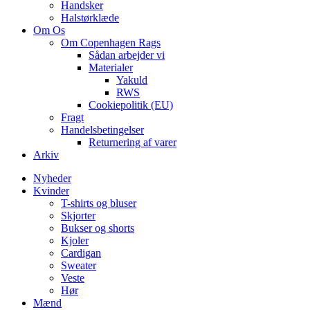
Handsker
Halstørklæde
Om Os
Om Copenhagen Rags
Sådan arbejder vi
Materialer
Yakuld
RWS
Cookiepolitik (EU)
Fragt
Handelsbetingelser
Returnering af varer
Arkiv
Nyheder
Kvinder
T-shirts og bluser
Skjorter
Bukser og shorts
Kjoler
Cardigan
Sweater
Veste
Hør
Mænd