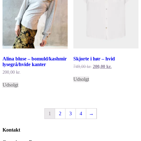
Alina bluse – bomuld/kashmir
Skjorte i hør – hvid
lysegrå/hvide kanter
Den
Den
749,00
kr.
200,00
kr.
oprindelige
aktuelle
200,00
kr.
Dette
pris
pris
Udsolgt
Dette
vare
var:
er:
Udsolgt
vare
har
749,00 kr..
200,00 kr..
har
flere
flere
varianter.
varianter.
Mulighederne
Mulighederne
kan
1
2
3
4
→
kan
vælges
vælges
på
på
varesiden
Kontakt
varesiden