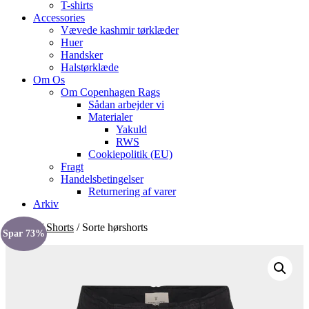
T-shirts
Accessories
Vævede kashmir tørklæder
Huer
Handsker
Halstørklæde
Om Os
Om Copenhagen Rags
Sådan arbejder vi
Materialer
Yakuld
RWS
Cookiepolitik (EU)
Fragt
Handelsbetingelser
Returnering af varer
Arkiv
Forside
/
Shorts
/ Sorte hørshorts
Spar 73%