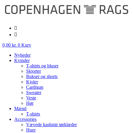
Videre
til
indhold
0,00
kr.
0
Kurv
Nyheder
Kvinder
T-shirts og bluser
Skjorter
Bukser og shorts
Kjoler
Cardigan
Sweater
Veste
Hør
Mænd
T-shirts
Accessories
Vævede kashmir tørklæder
Huer