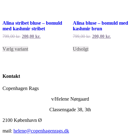
Alina stribet bluse – bomuld
Alina bluse – bomuld med
med kashmir stribet
kashmir brun
Den
Den
Den
Den
799,00
kr.
200,00
kr.
799,00
kr.
200,00
kr.
oprindelige
aktuelle
oprindelige
aktuelle
Dette
Dette
pris
pris
pris
pris
Vælg variant
Udsolgt
vare
vare
var:
er:
var:
er:
har
har
799,00 kr..
200,00 kr..
799,00 kr..
200,00 kr..
flere
flere
varianter.
varianter.
Mulighederne
Mulighederne
Kontakt
kan
kan
vælges
vælges
Copenhagen Rags
på
på
varesiden
varesiden
v/Helene Nørgaard
Classensgade 38, 3th
2100 København Ø
mail:
helene@copenhagenrags.dk