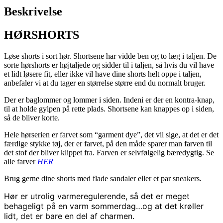
Beskrivelse
HØRSHORTS
Løse shorts i sort hør. Shortsene har vidde ben og to læg i taljen. De
sorte hørshorts er højtaljede og sidder til i taljen, så hvis du vil have
et lidt løsere fit, eller ikke vil have dine shorts helt oppe i taljen,
anbefaler vi at du tager en størrelse større end du normalt bruger.
Der er baglommer og lommer i siden. Indeni er der en kontra-knap,
til at holde gylpen på rette plads. Shortsene kan knappes op i siden,
så de bliver korte.
Hele hørserien er farvet som “garment dye”, det vil sige, at det er det
færdige stykke tøj, der er farvet, på den måde sparer man farven til
det stof der bliver klippet fra. Farven er selvfølgelig bæredygtig. Se
alle farver
HER
Brug gerne dine shorts med flade sandaler eller et par sneakers.
Hør er utrolig varmeregulerende, så det er meget
behageligt på en varm sommerdag…og at det krøller
lidt, det er bare en del af charmen.