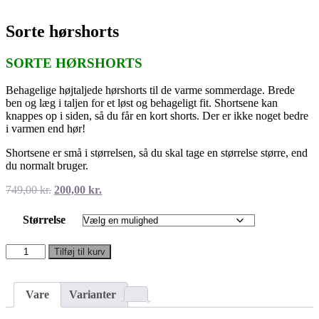
Sorte hørshorts
SORTE HØRSHORTS
Behagelige højtaljede hørshorts til de varme sommerdage. Brede
ben og læg i taljen for et løst og behageligt fit. Shortsene kan
knappes op i siden, så du får en kort shorts. Der er ikke noget bedre
i varmen end hør!
Shortsene er små i størrelsen, så du skal tage en størrelse større, end
du normalt bruger.
Den
Den
749,00
kr.
200,00
kr.
oprindelige
aktuelle
pris
pris
Størrelse
var:
er:
749,00 kr..
200,00 kr..
Sorte
Tilføj til kurv
hørshorts
antal
Vare
Varianter