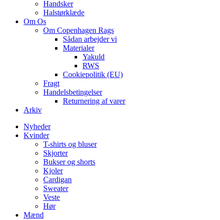
Handsker
Halstørklæde
Om Os
Om Copenhagen Rags
Sådan arbejder vi
Materialer
Yakuld
RWS
Cookiepolitik (EU)
Fragt
Handelsbetingelser
Returnering af varer
Arkiv
Nyheder
Kvinder
T-shirts og bluser
Skjorter
Bukser og shorts
Kjoler
Cardigan
Sweater
Veste
Hør
Mænd