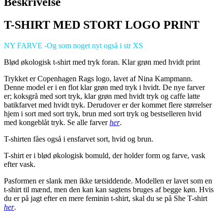
Beskrivelse
T-SHIRT MED STORT LOGO PRINT
NY FARVE -Og som noget nyt også i str XS
Blød økologisk t-shirt med tryk foran. Klar grøn med hvidt print
Trykket er Copenhagen Rags logo, lavet af Nina Kampmann.
Denne model er i en flot klar grøn med tryk i hvidt. De nye farver
er; koksgrå med sort tryk, klar grøn med hvidt tryk og caffe latte
batikfarvet med hvidt tryk. Derudover er der kommet flere størrelser
hjem i sort med sort tryk, brun med sort tryk og bestselleren hvid
med kongeblåt tryk. Se alle farver
her
.
T-shirten fåes også i ensfarvet sort, hvid og brun.
T-shirt er i blød økologisk bomuld, der holder form og farve, vask
efter vask.
Pasformen er slank men ikke tætsiddende. Modellen er lavet som en
t-shirt til mænd, men den kan kan sagtens bruges af begge køn. Hvis
du er på jagt efter en mere feminin t-shirt, skal du se på She T-shirt
her
.