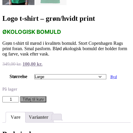
Logo t-shirt – grøn/hvidt print
ØKOLOGISK BOMULD
Grøn t-shirt til mænd i kvalitets bomuld. Stort Copenhagen Rags
print foran. Smal pasform. Blød økologisk bomuld der holder form
og farve, vask efter vask.
Den
Den
349,00
kr.
100,00
kr.
oprindelige
aktuelle
pris
pris
Størrelse
Ryd
var:
er:
349,00 kr..
100,00 kr..
På lager
Logo
Tilføj til kurv
t-
shirt
-
Vare
Varianter
grøn/hvidt
print
antal