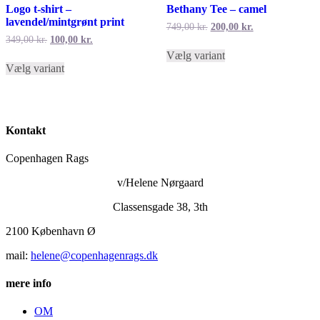
Logo t-shirt –
Bethany Tee – camel
lavendel/mintgrønt print
Den
Den
749,00
kr.
200,00
kr.
oprindelige
aktuelle
Den
Den
349,00
kr.
100,00
kr.
Dette
pris
pris
oprindelige
aktuelle
Vælg variant
Dette
vare
var:
er:
pris
pris
Vælg variant
vare
har
749,00 kr..
200,00 kr..
var:
er:
har
flere
349,00 kr..
100,00 kr..
flere
varianter.
varianter.
Mulighederne
Mulighederne
kan
Kontakt
kan
vælges
vælges
på
Copenhagen Rags
på
varesiden
varesiden
v/Helene Nørgaard
Classensgade 38, 3th
2100 København Ø
mail:
helene@copenhagenrags.dk
mere info
OM