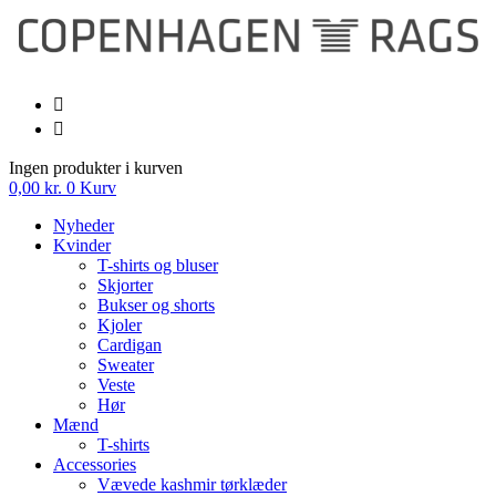
Videre
til
indhold
Ingen produkter i kurven
0,00
kr.
0
Kurv
Nyheder
Kvinder
T-shirts og bluser
Skjorter
Bukser og shorts
Kjoler
Cardigan
Sweater
Veste
Hør
Mænd
T-shirts
Accessories
Vævede kashmir tørklæder