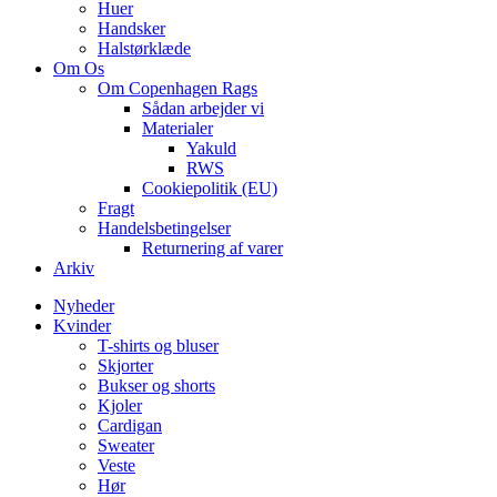
Huer
Handsker
Halstørklæde
Om Os
Om Copenhagen Rags
Sådan arbejder vi
Materialer
Yakuld
RWS
Cookiepolitik (EU)
Fragt
Handelsbetingelser
Returnering af varer
Arkiv
Nyheder
Kvinder
T-shirts og bluser
Skjorter
Bukser og shorts
Kjoler
Cardigan
Sweater
Veste
Hør