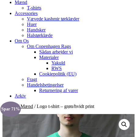
Mænd
T-shirts
Accessories
Vævede kashmir tørklæder
Huer
Handsker
Halstørklæde
Om Os
Om Copenhagen Rags
Sådan arbejder vi
Materialer
Yakuld
RWS
Cookiepolitik (EU)
Fragt
Handelsbetingelser
Returnering af varer
Arkiv
Forside
/
Mænd
/ Logo t-shirt – grøn/hvidt print
Spar 71%