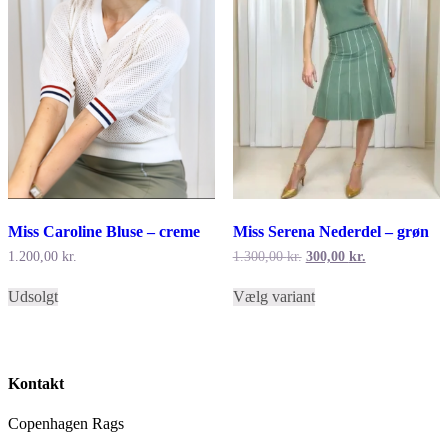
varesiden
Miss Caroline Bluse – creme
Miss Serena Nederdel – grøn
Den
Den
1.200,00
kr.
1.300,00
kr.
300,00
kr.
oprindelige
aktuelle
Dette
Dette
pris
pris
Udsolgt
Vælg variant
vare
vare
var:
er:
har
har
1.300,00 kr..
300,00 kr..
flere
flere
varianter.
varianter.
Mulighederne
Mulighederne
Kontakt
kan
kan
vælges
vælges
Copenhagen Rags
på
på
varesiden
varesiden