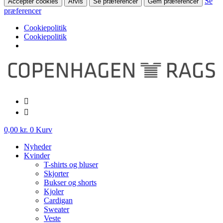
Se
Accepter cookies
Afvis
Se præferencer
Gem præferencer
præferencer
Cookiepolitik
Cookiepolitik
Videre
til
indhold
0,00
kr.
0
Kurv
Nyheder
Kvinder
T-shirts og bluser
Skjorter
Bukser og shorts
Kjoler
Cardigan
Sweater
Veste