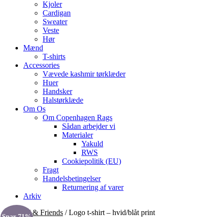
Kjoler
Cardigan
Sweater
Veste
Hør
Mænd
T-shirts
Accessories
Vævede kashmir tørklæder
Huer
Handsker
Halstørklæde
Om Os
Om Copenhagen Rags
Sådan arbejder vi
Materialer
Yakuld
RWS
Cookiepolitik (EU)
Fragt
Handelsbetingelser
Returnering af varer
Arkiv
Forside
/
& Friends
/ Logo t-shirt – hvid/blåt print
Spar 71%