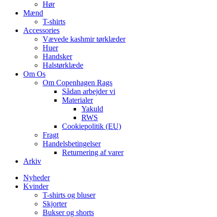
Hør
Mænd
T-shirts
Accessories
Vævede kashmir tørklæder
Huer
Handsker
Halstørklæde
Om Os
Om Copenhagen Rags
Sådan arbejder vi
Materialer
Yakuld
RWS
Cookiepolitik (EU)
Fragt
Handelsbetingelser
Returnering af varer
Arkiv
Nyheder
Kvinder
T-shirts og bluser
Skjorter
Bukser og shorts