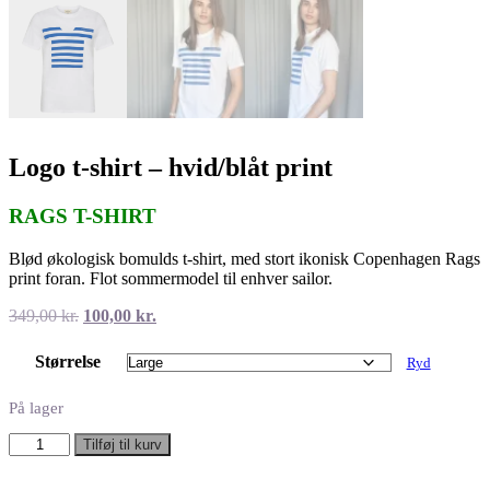
Logo t-shirt – hvid/blåt print
RAGS T-SHIRT
Blød økologisk bomulds t-shirt, med stort ikonisk Copenhagen Rags
print foran. Flot sommermodel til enhver sailor.
Den
Den
349,00
kr.
100,00
kr.
oprindelige
aktuelle
pris
pris
Størrelse
Ryd
var:
er:
349,00 kr..
100,00 kr..
På lager
Logo
Tilføj til kurv
t-
shirt