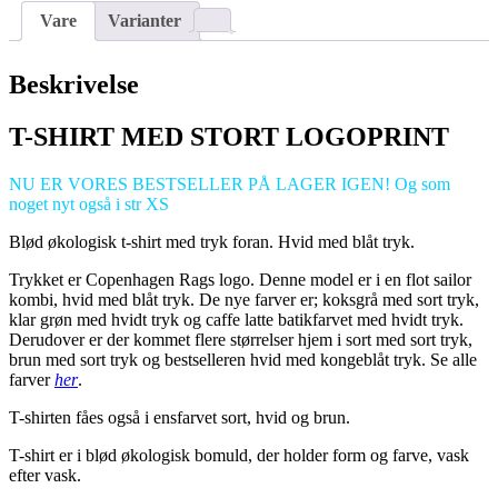
-
Vare
Varianter
hvid/blåt
print
antal
Beskrivelse
T-SHIRT MED STORT LOGOPRINT
NU ER VORES BESTSELLER PÅ LAGER IGEN! Og som
noget nyt også i str XS
Blød økologisk t-shirt med tryk foran. Hvid med blåt tryk.
Trykket er Copenhagen Rags logo. Denne model er i en flot sailor
kombi, hvid med blåt tryk. De nye farver er; koksgrå med sort tryk,
klar grøn med hvidt tryk og caffe latte batikfarvet med hvidt tryk.
Derudover er der kommet flere størrelser hjem i sort med sort tryk,
brun med sort tryk og bestselleren hvid med kongeblåt tryk. Se alle
farver
her
.
T-shirten fåes også i ensfarvet sort, hvid og brun.
T-shirt er i blød økologisk bomuld, der holder form og farve, vask
efter vask.