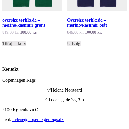
oversize tørklæde –
Oversize tørklæde –
merino/kashmir grønt
merino/kashmir blåt
Den
Den
Den
Den
849,00
kr.
100,00
kr.
849,00
kr.
100,00
kr.
oprindelige
aktuelle
oprindelige
aktuelle
pris
pris
pris
pris
Tilføj til kurv
Udsolgt
var:
er:
var:
er:
849,00 kr..
100,00 kr..
849,00 kr..
100,00 kr..
Kontakt
Copenhagen Rags
v/Helene Nørgaard
Classensgade 38, 3th
2100 København Ø
mail:
helene@copenhagenrags.dk