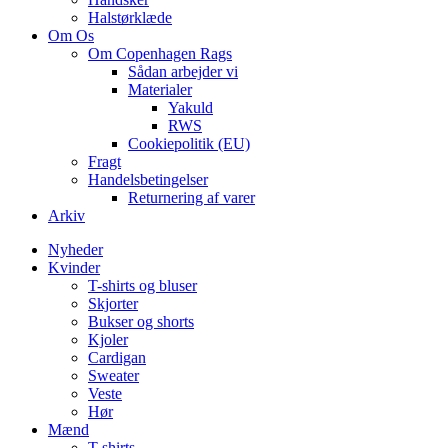
Halstørklæde
Om Os
Om Copenhagen Rags
Sådan arbejder vi
Materialer
Yakuld
RWS
Cookiepolitik (EU)
Fragt
Handelsbetingelser
Returnering af varer
Arkiv
Nyheder
Kvinder
T-shirts og bluser
Skjorter
Bukser og shorts
Kjoler
Cardigan
Sweater
Veste
Hør
Mænd
T-shirts