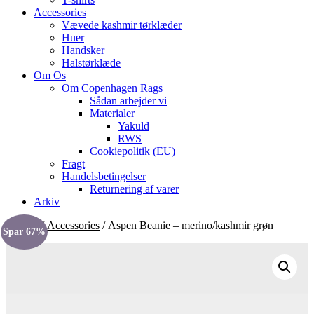
Accessories
Vævede kashmir tørklæder
Huer
Handsker
Halstørklæde
Om Os
Om Copenhagen Rags
Sådan arbejder vi
Materialer
Yakuld
RWS
Cookiepolitik (EU)
Fragt
Handelsbetingelser
Returnering af varer
Arkiv
Forside
/
Accessories
/ Aspen Beanie – merino/kashmir grøn
Spar 67%