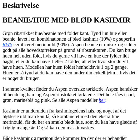
Beskrivelse
BEANIE/HUE MED BLØD KASHMIR
Grøn ribstrikket hue/beanie med foldet kant. Tynd lun hue eller
beanie, lavet i en kombinationen af blød kashmir (10%) og superfin
RWS
certificeret merinould (90%). Aspen beanie er unisex og sidder
godt på alle hovedstørrelser på grund af ribstrukturen. Du kan bruge
huen helt uden fold, hvis du gerne vil have en hue der fylder lidt
bagtil, eller du kan have 1 eller 2 folder, alt efter hvor stor du vil
have huen. Modellen har huen foldet henholdsvis 1 og 2 gange.
Huen er så tynd at du kan have den under din cykelhjelm…hvis det
er noget du bruger.
I samme kvalitet finder du Aspen oversize tørklæde, Aspen handsker
til hende og ham og Aspen ribstrikket tørklæde. Det hele fåes i sort,
grøn, marineblå og pink. Se alle Aspen modeller
her
.
Kashmir er underulden fra kashmirgedens hals, og noget af det
blødeste uld man kan få, så kombineret med den ekstra fine
merinould, får du her en smukt blødt hue, som du kan have glæde af
i rigtig mange år. Og så kan den maskinvaskes.
Både kashmir og merinoulden kommer fra dyr der er behandlet