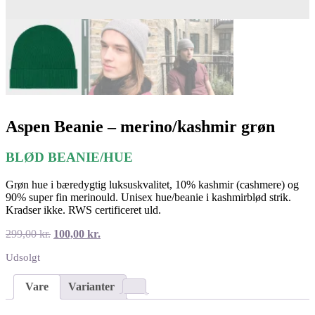
Aspen Beanie – merino/kashmir grøn
BLØD BEANIE/HUE
Grøn hue i bæredygtig luksuskvalitet, 10% kashmir (cashmere) og
90% super fin merinould. Unisex hue/beanie i kashmirblød strik.
Kradser ikke. RWS certificeret uld.
Den
Den
299,00
kr.
100,00
kr.
oprindelige
aktuelle
Udsolgt
pris
pris
var:
er:
299,00 kr..
100,00 kr..
Vare
Varianter