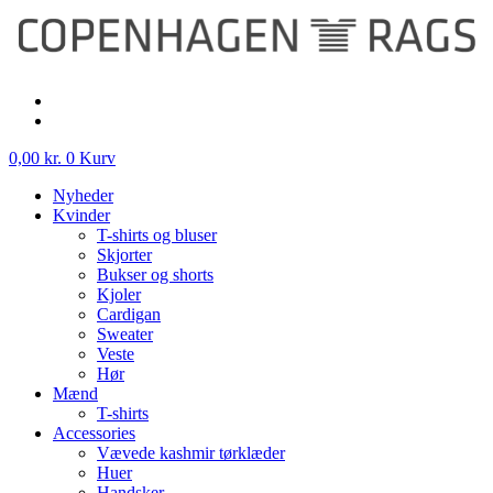
Videre
til
indhold
0,00
kr.
0
Kurv
Nyheder
Kvinder
T-shirts og bluser
Skjorter
Bukser og shorts
Kjoler
Cardigan
Sweater
Veste
Hør
Mænd
T-shirts
Accessories
Vævede kashmir tørklæder
Huer
Handsker