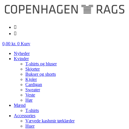
Videre
til
indhold
0,00
kr.
0
Kurv
Nyheder
Kvinder
T-shirts og bluser
Skjorter
Bukser og shorts
Kjoler
Cardigan
Sweater
Veste
Hør
Mænd
T-shirts
Accessories
Vævede kashmir tørklæder
Huer