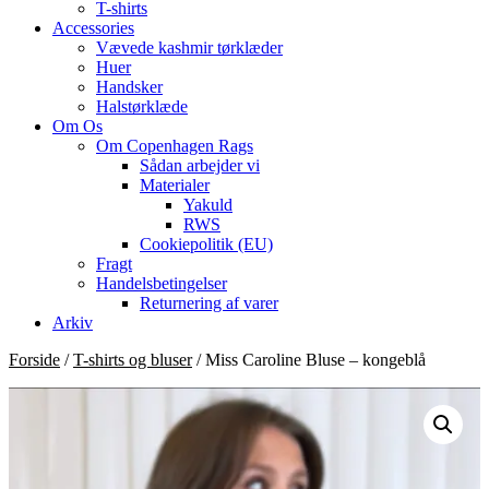
T-shirts
Accessories
Vævede kashmir tørklæder
Huer
Handsker
Halstørklæde
Om Os
Om Copenhagen Rags
Sådan arbejder vi
Materialer
Yakuld
RWS
Cookiepolitik (EU)
Fragt
Handelsbetingelser
Returnering af varer
Arkiv
Forside
/
T-shirts og bluser
/ Miss Caroline Bluse – kongeblå