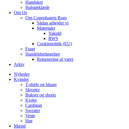
Handsker
Halstørklæde
Om Os
Om Copenhagen Rags
Sådan arbejder vi
Materialer
Yakuld
RWS
Cookiepolitik (EU)
Fragt
Handelsbetingelser
Returnering af varer
Arkiv
Nyheder
Kvinder
T-shirts og bluser
Skjorter
Bukser og shorts
Kjoler
Cardigan
Sweater
Veste
Hør
Mænd