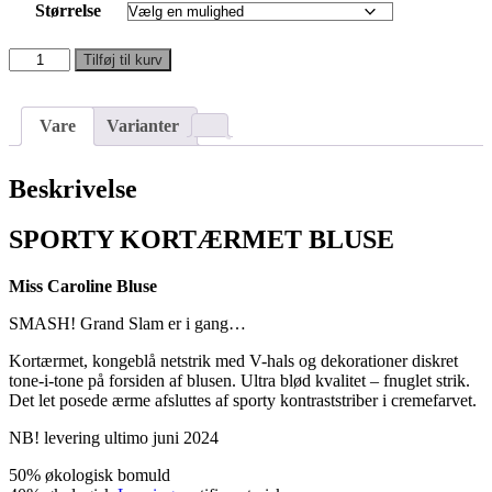
Størrelse
Miss
Tilføj til kurv
Caroline
Bluse
-
Vare
Varianter
kongeblå
antal
Beskrivelse
SPORTY KORTÆRMET BLUSE
Miss Caroline Bluse
SMASH! Grand Slam er i gang…
Kortærmet, kongeblå netstrik med V-hals og dekorationer diskret
tone-i-tone på forsiden af blusen. Ultra blød kvalitet – fnuglet strik.
Det let posede ærme afsluttes af sporty kontraststriber i cremefarvet.
NB! levering ultimo juni 2024
50% økologisk bomuld