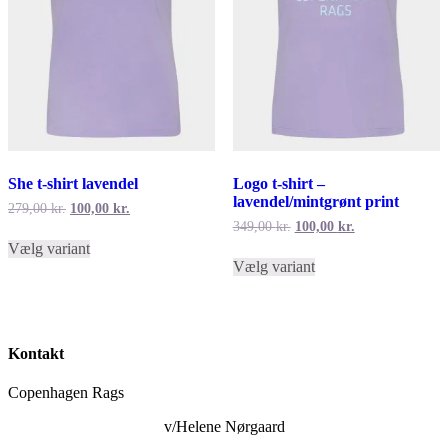
She t-shirt lavendel
Logo t-shirt –
lavendel/mintgrønt print
Den
Den
279,00
kr.
100,00
kr.
oprindelige
aktuelle
Den
Den
349,00
kr.
100,00
kr.
Dette
pris
pris
oprindelige
aktuelle
Vælg variant
vare
Dette
var:
er:
pris
pris
Vælg variant
har
vare
279,00 kr..
100,00 kr..
var:
er:
flere
har
349,00 kr..
100,00 kr..
varianter.
flere
Mulighederne
varianter.
kan
Mulighederne
Kontakt
vælges
kan
på
vælges
Copenhagen Rags
varesiden
på
varesiden
v/Helene Nørgaard