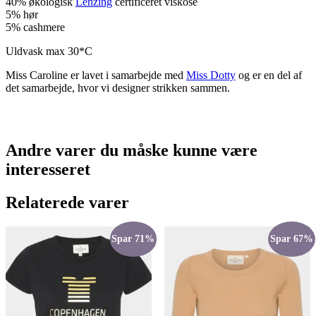
40% økologisk
Lenzing
certificeret viskose
5% hør
5% cashmere
Uldvask max 30*C
Miss Caroline er lavet i samarbejde med
Miss Dotty
og er en del af
det samarbejde, hvor vi designer strikken sammen.
Andre varer du måske kunne være
interesseret
Relaterede varer
Spar 71%
Spar 67%