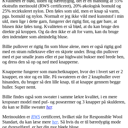
Kvaliteten er blød, ulden og bæredygtig, det er en blanding af 55%
ekstrafin merinould (RWS certificeret), 20% økologisk bomuld og
25% recirkuleret nylon. Den føles som uld, men er knap så varm,
pga. bomuld og nylon. Normalt er jeg ikke vild med kunststof i min
uld, men lige i dette garn, fungerer det rigtig fint, og gør bare, at
blusen ikke føles tung. Kvaliteten er så blød, at du kan bruge den
direkte på kroppen. Og da den ikke er alt for varm, kan du bruge
den indendøre som almindelig bluse.
Billie pullover er rigtig fin som bluse alene, men er også rigtig god
med en stram rullekrave eller en skjorte under. Brug din pullover
med et par smalle jeans eller et par highwaist bukser med brede ben,
og dress den så op og ned med knapperne.
Knapperne fungerer som manchetknapper, hvor der i hvert sæt er 2
knapper, en stor og en lille. På sweateren er der 2 knaphuller over
hinanden, du bruger så den lille knap, til at knappe gennem begge
huller. Super nemt.
Billie findes også som sweater i samme lækre kvalitet, i en mere
kropsnær model med puf- og poseærmer og 3 knapper på skulderen,
du kan se Billie sweater
her
.
Merinoulden er
RWS
certificeret, hvilket står for Responsible Wool
Standart, du kan læse mere
her
. Så hvis du er til bæredygtig mode
og dyrevelfærd, er her din nye bløde bluse.