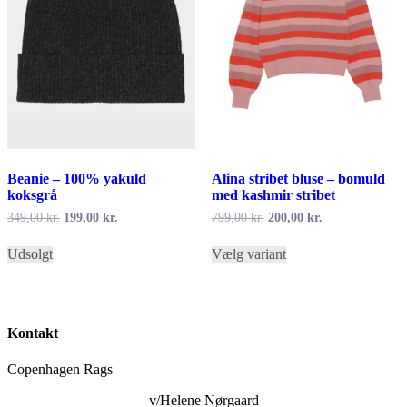
Beanie – 100% yakuld
Alina stribet bluse – bomuld
koksgrå
med kashmir stribet
Den
Den
Den
Den
349,00
kr.
199,00
kr.
799,00
kr.
200,00
kr.
oprindelige
aktuelle
oprindelige
aktuelle
Dette
pris
pris
pris
pris
Udsolgt
Vælg variant
vare
var:
er:
var:
er:
har
349,00 kr..
199,00 kr..
799,00 kr..
200,00 kr..
flere
varianter.
Mulighederne
Kontakt
kan
vælges
Copenhagen Rags
på
varesiden
v/Helene Nørgaard