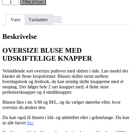
Oversize
Tilføj til kurv
Pullover
-
sort
Vare
Varianter
med
2
sæt
Beskrivelse
knapper
antal
OVERSIZE BLUSE MED
UDSKIFTELIGE KNAPPER
Velsiddende sort oversize pullover med slidser i side. Løs model der
klæder de fleste kropsformer. Blusen skifter nemt mellem
hverdagslook og festlook, du kan nemlig skifte knapperne med et
snuptag. Der følger hele 2 sæt knapper med; 4 flotte store
perlemorsknapper og 4 similiknapper.
Blusen fåes i str. S/M og M/L, og du vælger størrelse efter, hvor
oversize du ønsker den.
Du kan også få blusen i blå- og rødstribet eller i gråmelange. Du kan
se alle farver
her.