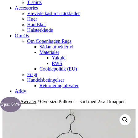
T-shirts
Accessories
Vævede kashmir tørklæder
Huer
Handsker
Halstørklæde
Om Os
Om Copenhagen Rags
Sådan arbejder vi
Materialer
Yakuld
RWS
Cookiepolitik (EU)
Fragt
Handelsbetingelser
Returnering af varer
Arkiv
Forside
/
Sweater
/ Oversize Pullover – sort med 2 sæt knapper
Spar 64%