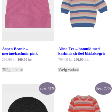
Aspen Beanie –
Alina Tee – bomuld med
merino/kashmir pink
kashmir stribet blå/laks/grå
Den
Den
Den
Den
299,00
kr.
100,00
kr.
799,00
kr.
200,00
kr.
oprindelige
aktuelle
oprindelige
aktuelle
Dette
pris
pris
pris
pris
Tilføj til kurv
Vælg variant
vare
var:
er:
var:
er:
har
299,00 kr..
100,00 kr..
799,00 kr..
200,00 kr..
flere
varianter.
Mulighederne
Spar 43%
Spar 75%
kan
vælges
på
varesiden