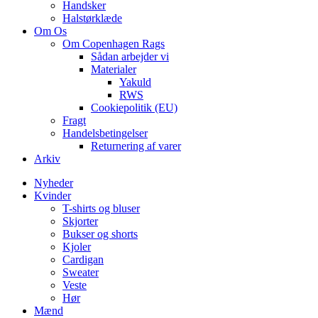
Handsker
Halstørklæde
Om Os
Om Copenhagen Rags
Sådan arbejder vi
Materialer
Yakuld
RWS
Cookiepolitik (EU)
Fragt
Handelsbetingelser
Returnering af varer
Arkiv
Nyheder
Kvinder
T-shirts og bluser
Skjorter
Bukser og shorts
Kjoler
Cardigan
Sweater
Veste
Hør
Mænd