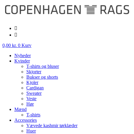
Videre
til
indhold
0,00
kr.
0
Kurv
Nyheder
Kvinder
T-shirts og bluser
Skjorter
Bukser og shorts
Kjoler
Cardigan
Sweater
Veste
Hør
Mænd
T-shirts
Accessories
Vævede kashmir tørklæder
Huer