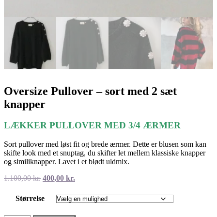
Oversize Pullover – sort med 2 sæt
knapper
LÆKKER PULLOVER MED 3/4 ÆRMER
Sort pullover med løst fit og brede ærmer. Dette er blusen som kan
skifte look med et snuptag, du skifter let mellem klassiske knapper
og similiknapper. Lavet i et blødt uldmix.
Den
Den
1.100,00
kr.
400,00
kr.
oprindelige
aktuelle
pris
pris
Størrelse
var:
er:
1.100,00 kr..
400,00 kr..