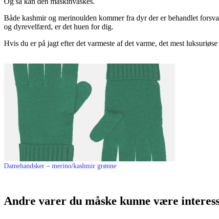
Og så kan den maskinvaskes.
Både kashmir og merinoulden kommer fra dyr der er behandlet forsva
og dyrevelfærd, er det huen for dig.
Hvis du er på jagt efter det varmeste af det varme, det mest luksuriøs
Damehandsker – merino/kashmir grønne
Andre varer du måske kunne være interess