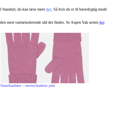
ool Standart, du kan læse mere
her
. Så hvis du er til bæredygtig mode
 er den mest varmeisolerende uld der findes. Se Aspen Yak serien
her
.
Damehandsker – merino/kashmir pink