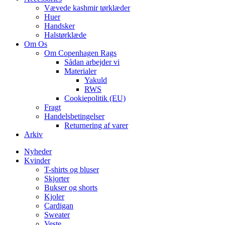
Vævede kashmir tørklæder
Huer
Handsker
Halstørklæde
Om Os
Om Copenhagen Rags
Sådan arbejder vi
Materialer
Yakuld
RWS
Cookiepolitik (EU)
Fragt
Handelsbetingelser
Returnering af varer
Arkiv
Nyheder
Kvinder
T-shirts og bluser
Skjorter
Bukser og shorts
Kjoler
Cardigan
Sweater
Veste