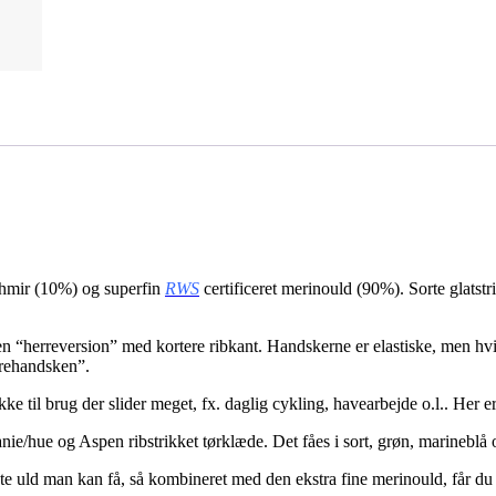
shmir (10%) og superfin
RWS
certificeret merinould (90%). Sorte glatst
en “herreversion” med kortere ribkant. Handskerne er elastiske, men h
rrehandsken”.
ke til brug der slider meget, fx. daglig cykling, havearbejde o.l.. Her 
ie/hue og Aspen ribstrikket tørklæde. Det fåes i sort, grøn, marineblå
te uld man kan få, så kombineret med den ekstra fine merinould, får du 