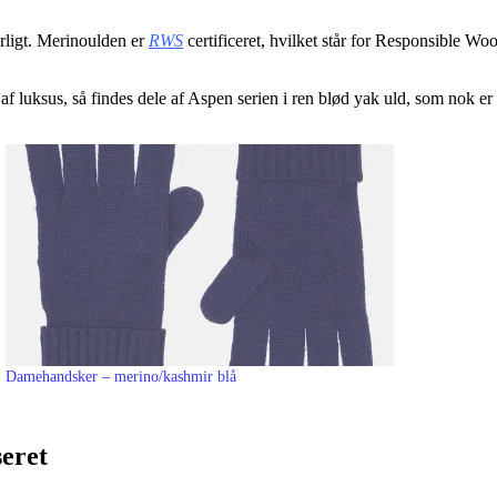
rligt. Merinoulden er
RWS
certificeret, hvilket står for Responsible W
e af luksus, så findes dele af Aspen serien i ren blød yak uld, som nok
Damehandsker – merino/kashmir blå
eret