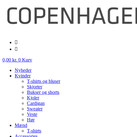
Videre
til
indhold
0,00
kr.
0
Kurv
Nyheder
Kvinder
T-shirts og bluser
Skjorter
Bukser og shorts
Kjoler
Cardigan
Sweater
Veste
Hør
Mænd
T-shirts
Accessories