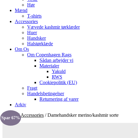
Hør
Mænd
T-shirts
Accessories
Vævede kashmir tørklæder
Huer
Handsker
Halstørklæde
Om Os
Om Copenhagen Rags
Sådan arbejder vi
Materialer
Yakuld
RWS
Cookiepolitik (EU)
Fragt
Handelsbetingelser
Returnering af varer
Arkiv
Forside
/
Accessories
/ Damehandsker merino/kashmir sorte
Spar 67%