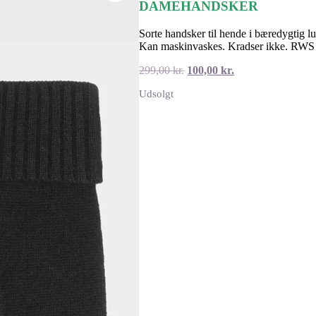
DAMEHANDSKER
Sorte handsker til hende i bæredygtig 
Kan maskinvaskes. Kradser ikke. RWS ce
Den
Den
299,00
kr.
100,00
kr.
oprindelige
aktuelle
Udsolgt
pris
pris
var:
er:
299,00 kr..
100,00 kr..