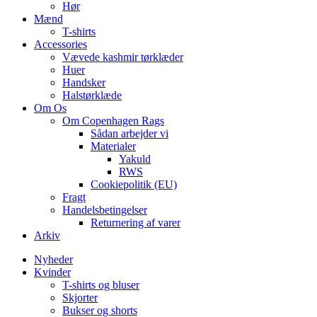
Hør
Mænd
T-shirts
Accessories
Vævede kashmir tørklæder
Huer
Handsker
Halstørklæde
Om Os
Om Copenhagen Rags
Sådan arbejder vi
Materialer
Yakuld
RWS
Cookiepolitik (EU)
Fragt
Handelsbetingelser
Returnering af varer
Arkiv
Nyheder
Kvinder
T-shirts og bluser
Skjorter
Bukser og shorts