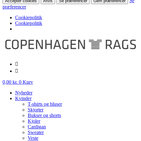
Se
Accepter cookies
Afvis
Se præferencer
Gem præferencer
præferencer
Cookiepolitik
Cookiepolitik
Videre
til
indhold
0,00
kr.
0
Kurv
Nyheder
Kvinder
T-shirts og bluser
Skjorter
Bukser og shorts
Kjoler
Cardigan
Sweater
Veste