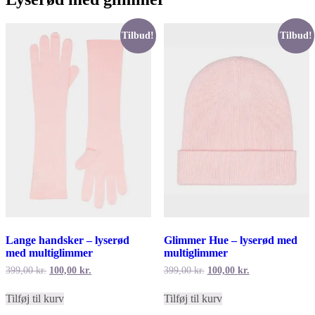
Tilbud!
Tilbud!
Lange handsker – lyserød
Glimmer Hue – lyserød med
med multiglimmer
multiglimmer
Den
Den
Den
Den
399,00
kr.
100,00
kr.
399,00
kr.
100,00
kr.
oprindelige
aktuelle
oprindelige
aktuelle
pris
pris
pris
pris
Tilføj til kurv
Tilføj til kurv
var:
er:
var:
er:
399,00 kr..
100,00 kr..
399,00 kr..
100,00 kr..