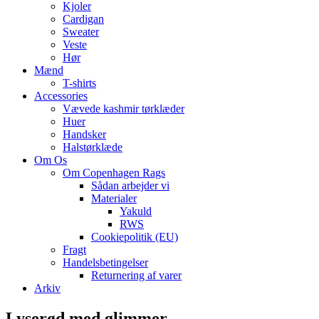
Kjoler
Cardigan
Sweater
Veste
Hør
Mænd
T-shirts
Accessories
Vævede kashmir tørklæder
Huer
Handsker
Halstørklæde
Om Os
Om Copenhagen Rags
Sådan arbejder vi
Materialer
Yakuld
RWS
Cookiepolitik (EU)
Fragt
Handelsbetingelser
Returnering af varer
Arkiv
Lyserød med glimmer