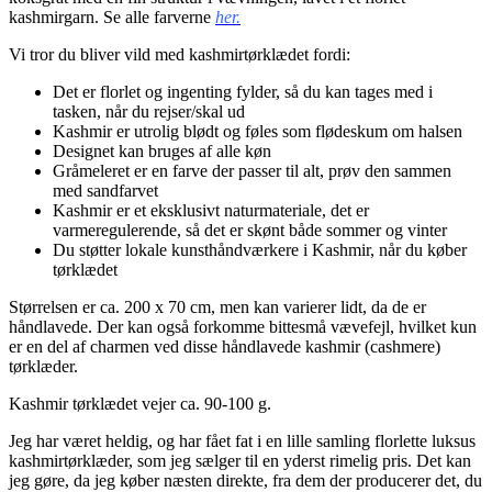
kashmirgarn. Se alle farverne
her.
Vi tror du bliver vild med kashmirtørklædet fordi:
Det er florlet og ingenting fylder, så du kan tages med i
tasken, når du rejser/skal ud
Kashmir er utrolig blødt og føles som flødeskum om halsen
Designet kan bruges af alle køn
Gråmeleret er en farve der passer til alt, prøv den sammen
med sandfarvet
Kashmir er et eksklusivt naturmateriale, det er
varmeregulerende, så det er skønt både sommer og vinter
Du støtter lokale kunsthåndværkere i Kashmir, når du køber
tørklædet
Størrelsen er ca. 200 x 70 cm, men kan varierer lidt, da de er
håndlavede. Der kan også forkomme bittesmå vævefejl, hvilket kun
er en del af charmen ved disse håndlavede kashmir (cashmere)
tørklæder.
Kashmir tørklædet vejer ca. 90-100 g.
Jeg har været heldig, og har fået fat i en lille samling florlette luksus
kashmirtørklæder, som jeg sælger til en yderst rimelig pris. Det kan
jeg gøre, da jeg køber næsten direkte, fra dem der producerer det, du