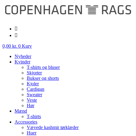
Videre
til
indhold
0,00
kr.
0
Kurv
Nyheder
Kvinder
T-shirts og bluser
Skjorter
Bukser og shorts
Kjoler
Cardigan
Sweater
Veste
Hør
Mænd
T-shirts
Accessories
Vævede kashmir tørklæder
Huer