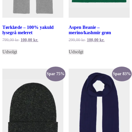
Tørklæde – 100% yakuld
Aspen Beanie –
lysegrå meleret
merino/kashmir grøn
Den
Den
Den
Den
799,00
kr.
100,00
kr.
299,00
kr.
100,00
kr.
oprindelige
aktuelle
oprindelige
aktuelle
pris
pris
pris
pris
Udsolgt
Udsolgt
var:
er:
var:
er:
799,00 kr..
100,00 kr..
299,00 kr..
100,00 kr..
Spar 75%
Spar 83%