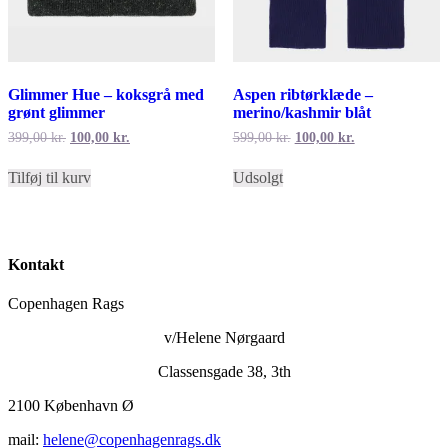
Glimmer Hue – koksgrå med
Aspen ribtørklæde –
grønt glimmer
merino/kashmir blåt
Den
Den
Den
Den
399,00
kr.
100,00
kr.
599,00
kr.
100,00
kr.
oprindelige
aktuelle
oprindelige
aktuelle
pris
pris
pris
pris
Tilføj til kurv
Udsolgt
var:
er:
var:
er:
399,00 kr..
100,00 kr..
599,00 kr..
100,00 kr..
Kontakt
Copenhagen Rags
v/Helene Nørgaard
Classensgade 38, 3th
2100 København Ø
mail:
helene@copenhagenrags.dk