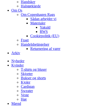
Handsker
Halstørklæde
Om Os
Om Copenhagen Rags
Sådan arbejder vi
Materialer
Yakuld
RWS
Cookiepolitik (EU)
Fragt
Handelsbetingelser
Returnering af varer
Arkiv
Nyheder
Kvinder
T-shirts og bluser
Skjorter
Bukser og shorts
Kjoler
Cardigan
Sweater
Veste
Hør
Mænd