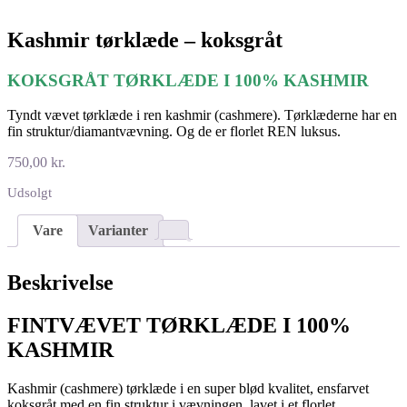
Kashmir tørklæde – koksgråt
KOKSGRÅT TØRKLÆDE I 100% KASHMIR
Tyndt vævet tørklæde i ren kashmir (cashmere). Tørklæderne har en
fin struktur/diamantvævning. Og de er florlet REN luksus.
750,00
kr.
Udsolgt
Vare
Varianter
Beskrivelse
FINTVÆVET TØRKLÆDE I 100%
KASHMIR
Kashmir (cashmere) tørklæde i en super blød kvalitet, ensfarvet
koksgråt med en fin struktur i vævningen, lavet i et florlet