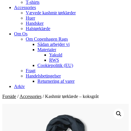
T-shirts
Accessories
Vævede kashmir tørklæder
Huer
Handsker
Halstørklæde
Om Os
Om Copenhagen Rags
Sådan arbejder vi
Materialer
Yakuld
RWS
Cookiepolitik (EU)
Fragt
Handelsbetingelser
Returnering af varer
Arkiv
Forside
/
Accessories
/ Kashmir tørklæde – koksgråt