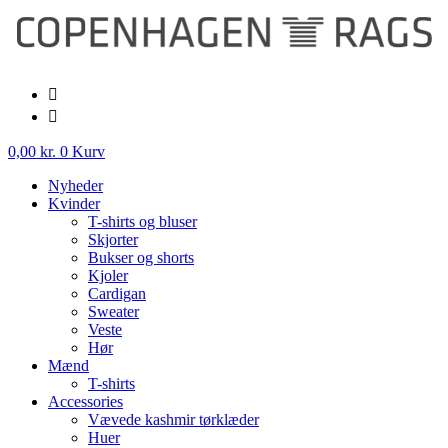
Videre
til
indhold
0,00
kr.
0
Kurv
Nyheder
Kvinder
T-shirts og bluser
Skjorter
Bukser og shorts
Kjoler
Cardigan
Sweater
Veste
Hør
Mænd
T-shirts
Accessories
Vævede kashmir tørklæder
Huer