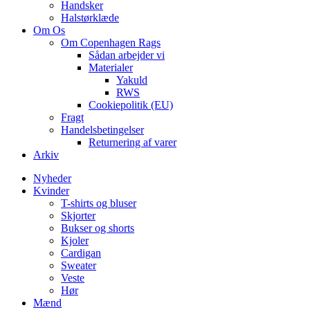
Handsker
Halstørklæde
Om Os
Om Copenhagen Rags
Sådan arbejder vi
Materialer
Yakuld
RWS
Cookiepolitik (EU)
Fragt
Handelsbetingelser
Returnering af varer
Arkiv
Nyheder
Kvinder
T-shirts og bluser
Skjorter
Bukser og shorts
Kjoler
Cardigan
Sweater
Veste
Hør
Mænd