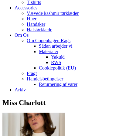
T-shirts
Accessories
Vævede kashmir tørklæder
Huer
Handsker
Halstørklæde
Om Os
Om Copenhagen Rags
Sådan arbejder vi
Materialer
Yakuld
RWS
Cookiepolitik (EU)
Fragt
Handelsbetingelser
Returnering af varer
Arkiv
Miss Charlott