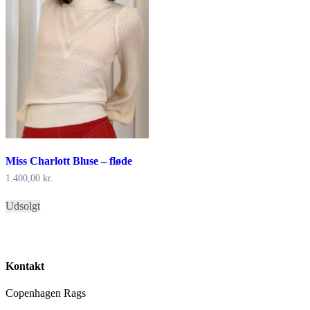
Miss Charlott Bluse – fløde
1.400,00
kr.
Dette
Udsolgt
vare
har
flere
varianter.
Mulighederne
Kontakt
kan
vælges
Copenhagen Rags
på
varesiden