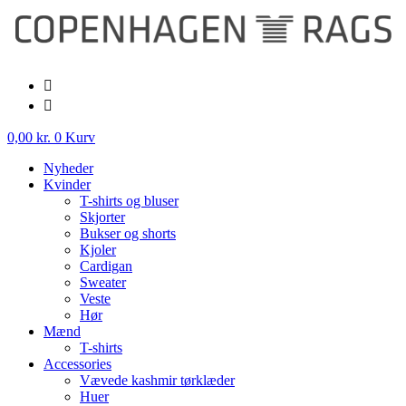
Videre
til
indhold
0,00
kr.
0
Kurv
Nyheder
Kvinder
T-shirts og bluser
Skjorter
Bukser og shorts
Kjoler
Cardigan
Sweater
Veste
Hør
Mænd
T-shirts
Accessories
Vævede kashmir tørklæder
Huer