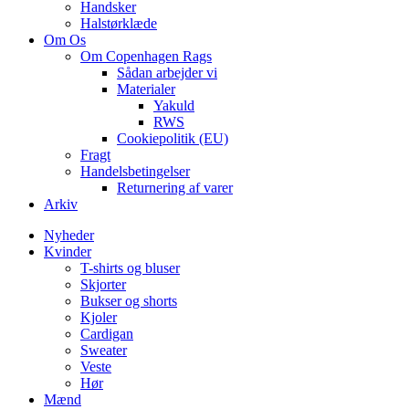
Handsker
Halstørklæde
Om Os
Om Copenhagen Rags
Sådan arbejder vi
Materialer
Yakuld
RWS
Cookiepolitik (EU)
Fragt
Handelsbetingelser
Returnering af varer
Arkiv
Nyheder
Kvinder
T-shirts og bluser
Skjorter
Bukser og shorts
Kjoler
Cardigan
Sweater
Veste
Hør
Mænd