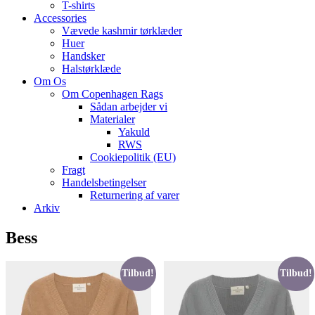
T-shirts
Accessories
Vævede kashmir tørklæder
Huer
Handsker
Halstørklæde
Om Os
Om Copenhagen Rags
Sådan arbejder vi
Materialer
Yakuld
RWS
Cookiepolitik (EU)
Fragt
Handelsbetingelser
Returnering af varer
Arkiv
Bess
Tilbud!
Tilbud!