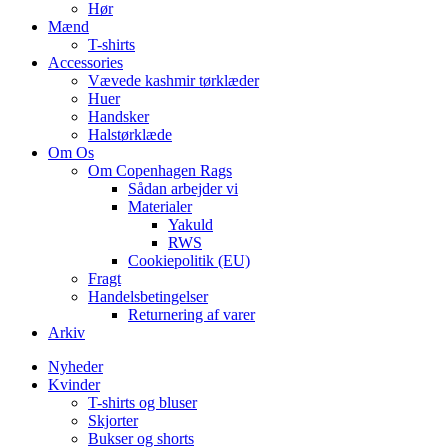
Hør
Mænd
T-shirts
Accessories
Vævede kashmir tørklæder
Huer
Handsker
Halstørklæde
Om Os
Om Copenhagen Rags
Sådan arbejder vi
Materialer
Yakuld
RWS
Cookiepolitik (EU)
Fragt
Handelsbetingelser
Returnering af varer
Arkiv
Nyheder
Kvinder
T-shirts og bluser
Skjorter
Bukser og shorts