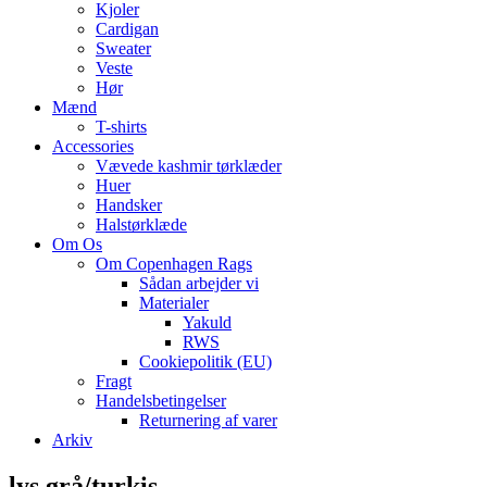
Kjoler
Cardigan
Sweater
Veste
Hør
Mænd
T-shirts
Accessories
Vævede kashmir tørklæder
Huer
Handsker
Halstørklæde
Om Os
Om Copenhagen Rags
Sådan arbejder vi
Materialer
Yakuld
RWS
Cookiepolitik (EU)
Fragt
Handelsbetingelser
Returnering af varer
Arkiv
lys grå/turkis