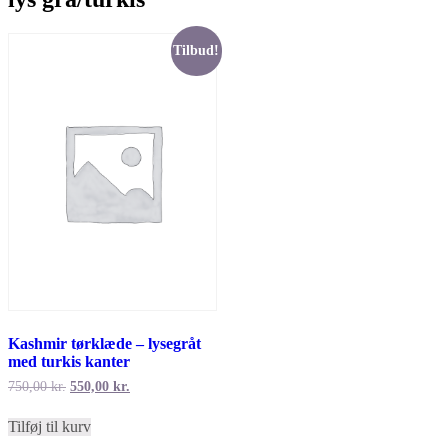
Tilbud!
Kashmir tørklæde – lysegråt
med turkis kanter
Den
Den
750,00
kr.
550,00
kr.
oprindelige
aktuelle
pris
pris
Tilføj til kurv
var:
er: