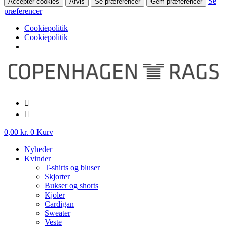
Se
Accepter cookies
Afvis
Se præferencer
Gem præferencer
præferencer
Cookiepolitik
Cookiepolitik
Videre
til
indhold
0,00
kr.
0
Kurv
Nyheder
Kvinder
T-shirts og bluser
Skjorter
Bukser og shorts
Kjoler
Cardigan
Sweater
Veste