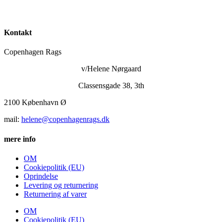
750,00 kr..
550,00 kr..
Kontakt
Copenhagen Rags
v/Helene Nørgaard
Classensgade 38, 3th
2100 København Ø
mail:
helene@copenhagenrags.dk
mere info
OM
Cookiepolitik (EU)
Oprindelse
Levering og returnering
Returnering af varer
OM
Cookiepolitik (EU)