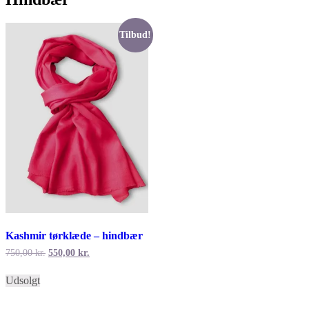
Tilbud!
Kashmir tørklæde – hindbær
Den
Den
750,00
kr.
550,00
kr.
oprindelige
aktuelle
pris
pris
Udsolgt
var:
er:
750,00 kr..
550,00 kr..