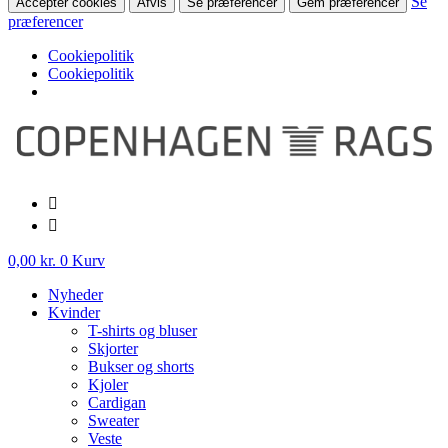
Se
Accepter cookies
Afvis
Se præferencer
Gem præferencer
præferencer
Cookiepolitik
Cookiepolitik
Videre
til
indhold
0,00
kr.
0
Kurv
Nyheder
Kvinder
T-shirts og bluser
Skjorter
Bukser og shorts
Kjoler
Cardigan
Sweater
Veste