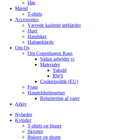
Hør
Mænd
T-shirts
Accessories
Vævede kashmir tørklæder
Huer
Handsker
Halstørklæde
Om Os
Om Copenhagen Rags
Sådan arbejder vi
Materialer
Yakuld
RWS
Cookiepolitik (EU)
Fragt
Handelsbetingelser
Returnering af varer
Arkiv
Nyheder
Kvinder
T-shirts og bluser
Skjorter
Bukser og shorts