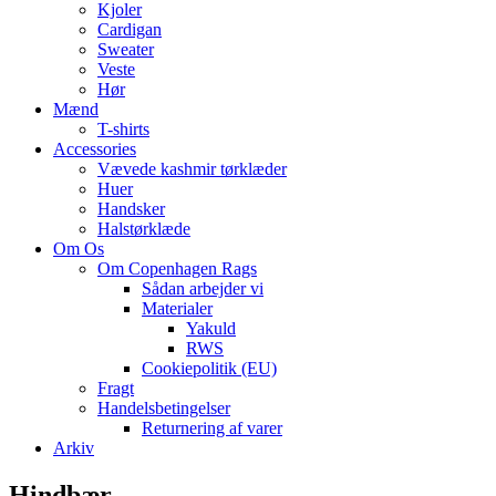
Kjoler
Cardigan
Sweater
Veste
Hør
Mænd
T-shirts
Accessories
Vævede kashmir tørklæder
Huer
Handsker
Halstørklæde
Om Os
Om Copenhagen Rags
Sådan arbejder vi
Materialer
Yakuld
RWS
Cookiepolitik (EU)
Fragt
Handelsbetingelser
Returnering af varer
Arkiv
Hindbær