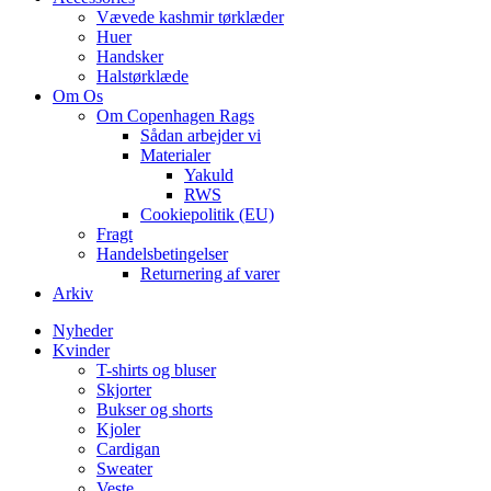
Vævede kashmir tørklæder
Huer
Handsker
Halstørklæde
Om Os
Om Copenhagen Rags
Sådan arbejder vi
Materialer
Yakuld
RWS
Cookiepolitik (EU)
Fragt
Handelsbetingelser
Returnering af varer
Arkiv
Nyheder
Kvinder
T-shirts og bluser
Skjorter
Bukser og shorts
Kjoler
Cardigan
Sweater
Veste