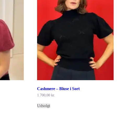
Cashmere – Bluse i Sort
1.700,00
kr.
Dette
Udsolgt
vare
har
flere