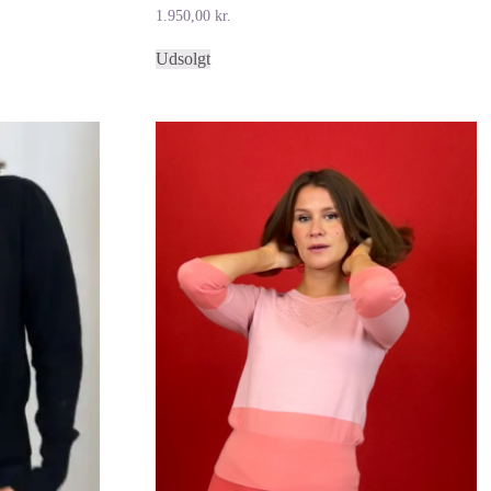
1.950,00
kr.
Dette
Udsolgt
vare
har
r..
flere
varianter.
Mulighederne
kan
vælges
på
varesiden