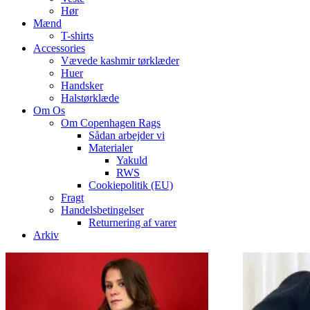
Hør
Mænd
T-shirts
Accessories
Vævede kashmir tørklæder
Huer
Handsker
Halstørklæde
Om Os
Om Copenhagen Rags
Sådan arbejder vi
Materialer
Yakuld
RWS
Cookiepolitik (EU)
Fragt
Handelsbetingelser
Returnering af varer
Arkiv