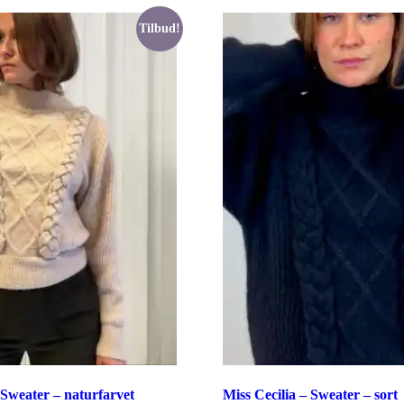
r.
varianter.
ederne
Mulighederne
Tilbud!
kan
vælges
på
en
varesiden
 Sweater – naturfarvet
Miss Cecilia – Sweater – sort