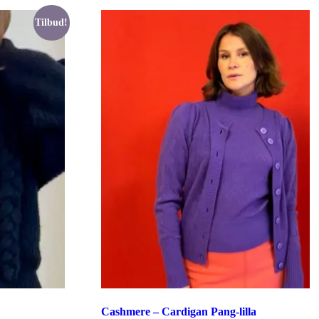
varianter.
Mulighederne
Tilbud!
kan
vælges
på
varesiden
Cashmere – Cardigan Pang-lilla