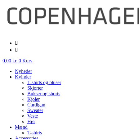
Videre
til
indhold
0,00
kr.
0
Kurv
Nyheder
Kvinder
T-shirts og bluser
Skjorter
Bukser og shorts
Kjoler
Cardigan
Sweater
Veste
Hør
Mænd
T-shirts
Accessories