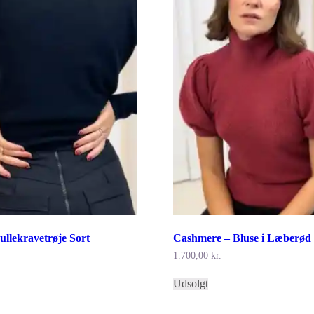
llekravetrøje Sort
Cashmere – Bluse i Læberød
1.700,00
kr.
Dette
Udsolgt
vare
har
flere